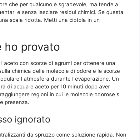
odore che per qualcuno è sgradevole, ma tende a
mentari e senza lasciare residui chimici. Se questa
na scala ridotta. Metti una ciotola in un
e ho provato
 l aceto con scorze di agrumi per ottenere una
sulla chimica delle molecole di odore e le scorze
modulare l atmosfera durante l evaporazione. Un
era di acqua e aceto per 10 minuti dopo aver
 raggiungere regioni in cui le molecole odorose si
 e presenza.
sso ignorato
utralizzanti da spruzzo come soluzione rapida. Non