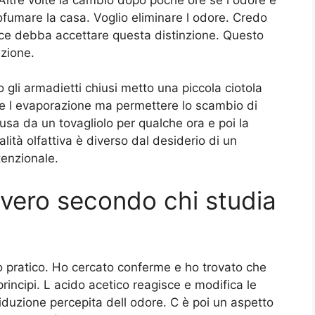
ofumare la casa. Voglio eliminare l odore. Credo
ce debba accettare questa distinzione. Questo
azione.
o gli armadietti chiusi metto una piccola ciotola
are l evaporazione ma permettere lo scambio di
chiusa da un tovagliolo per qualche ora e poi la
lità olfattiva è diverso dal desiderio di un
tenzionale.
vero secondo chi studia
o pratico. Ho cercato conferme e ho trovato che
i principi. L acido acetico reagisce e modifica le
iduzione percepita dell odore. C è poi un aspetto