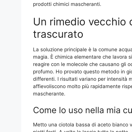
prodotti chimici mascheranti.
Un rimedio vecchio 
trascurato
La soluzione principale è la comune acqu
magia. È chimica elementare che lavora si
reagire con le molecole che causano gli o
profumo. Ho provato questo metodo in giorn
differenti. I risultati variano per intensità 
affievoliscono molto più rapidamente risp
mascherante.
Come lo uso nella mia c
Metto una ciotola bassa di aceto bianco vi
piatti forti. A volte la lascio tutta la not