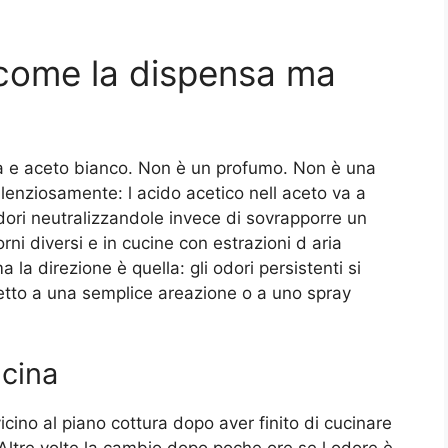
come la dispensa ma
a e aceto bianco. Non è un profumo. Non è una
lenziosamente: l acido acetico nell aceto va a
dori neutralizzandole invece di sovrapporre un
i diversi e in cucine con estrazioni d aria
ma la direzione è quella: gli odori persistenti si
etto a una semplice areazione o a uno spray
ucina
cino al piano cottura dopo aver finito di cucinare
te. Altre volte la cambio dopo poche ore se l odore è