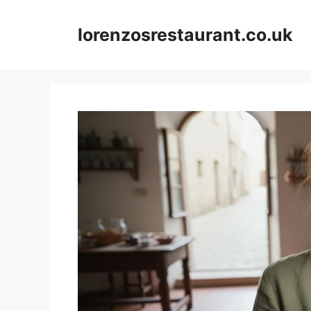
Skip
to
lorenzosrestaurant.co.uk
content