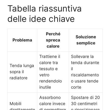
Tabella riassuntiva
delle idee chiave
Perché
Soluzione
Problema
spreca
semplice
calore
Trattiene il
Sollevare la
calore tra
tenda durante
Tenda lunga
tessuto e
il
sopra il
vetro
riscaldamento
radiatore
rendendolo
o usare tende
inutile
corte
Assorbono
Spostare di 20
Mobili
calore invece
30 centimetri
direttamente
di permettere
o riposizionare