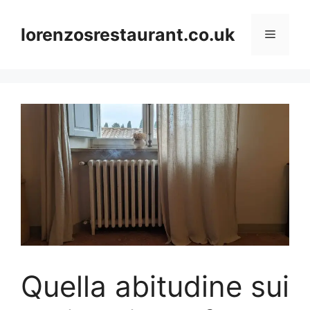
Skip
to
lorenzosrestaurant.co.uk
Menu
content
Quella abitudine sui