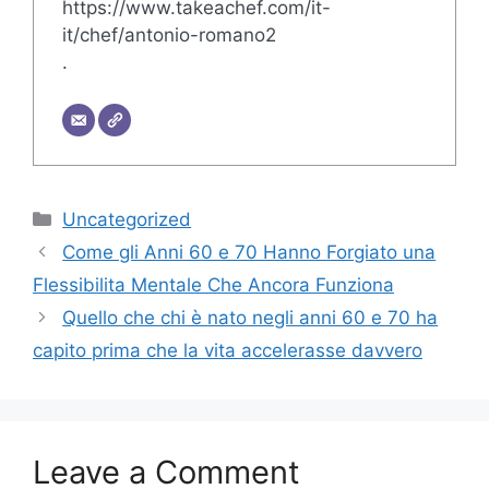
https://www.takeachef.com/it-
it/chef/antonio-romano2
.
Categories
Uncategorized
Come gli Anni 60 e 70 Hanno Forgiato una
Flessibilita Mentale Che Ancora Funziona
Quello che chi è nato negli anni 60 e 70 ha
capito prima che la vita accelerasse davvero
Leave a Comment