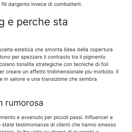
fili dargento invece di combatterli.
ng e perche sta
celta estetica che smonta lidea della copertura
e tono per spezzare il contrasto tra il pigmento
escolano tonalita strategiche con tecniche di foil
r creare un effetto tridimensionale piu morbido. Il
e in salone e una transizione che sembra
on rumorosa
mento e avvenuto per piccoli passi. Influencer e
no state testimonianze di clienti che hanno smesso
zzare. Io lho visto su donne di quaranta e