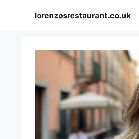
Skip
to
lorenzosrestaurant.co.uk
content