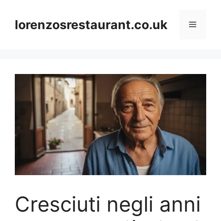
Skip
to
lorenzosrestaurant.co.uk
Menu
content
Cresciuti negli anni